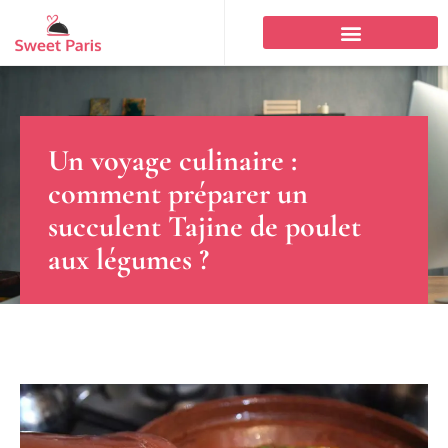
Un voyage culinaire :
comment préparer un
succulent Tajine de poulet
aux légumes ?