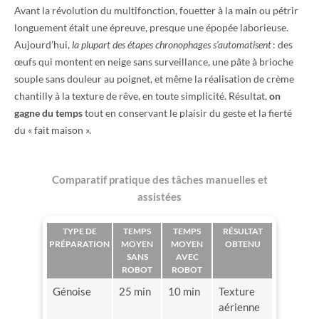
Avant la révolution du multifonction, fouetter à la main ou pétrir
longuement était une épreuve, presque une épopée laborieuse.
Aujourd’hui,
la plupart des étapes chronophages s’automatisent
: des
œufs qui montent en neige sans surveillance, une pâte à brioche
souple sans douleur au poignet, et même la réalisation de crème
chantilly à la texture de rêve, en toute simplicité. Résultat,
on
gagne du temps
tout en conservant le plaisir du geste et la fierté
du « fait maison ».
Comparatif pratique des tâches manuelles et
assistées
TYPE DE
TEMPS
TEMPS
RÉSULTAT
PRÉPARATION
MOYEN
MOYEN
OBTENU
SANS
AVEC
ROBOT
ROBOT
Génoise
25 min
10 min
Texture
aérienne