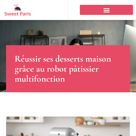
Réussir ses desserts maison
grâce au robot pâtissier
multifonction