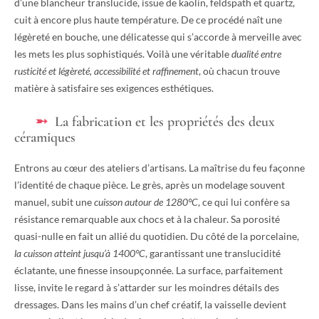
d’une blancheur translucide, issue de kaolin, feldspath et quartz,
cuit à encore plus haute température. De ce procédé naît une
légèreté en bouche, une délicatesse qui s’accorde à merveille avec
les mets les plus sophistiqués. Voilà une véritable
dualité entre
rusticité et légèreté, accessibilité et raffinement
, où chacun trouve
matière à satisfaire ses exigences esthétiques.
La fabrication et les propriétés des deux
céramiques
Entrons au cœur des ateliers d’artisans. La maîtrise du feu façonne
l’identité de chaque pièce. Le grès, après un modelage souvent
manuel, subit une
cuisson autour de 1280°C
, ce qui lui confère sa
résistance remarquable aux chocs et à la chaleur. Sa porosité
quasi-nulle en fait un allié du quotidien. Du côté de la porcelaine,
la cuisson atteint jusqu’à 1400°C
, garantissant une translucidité
éclatante, une finesse insoupçonnée. La surface, parfaitement
lisse, invite le regard à s’attarder sur les moindres détails des
dressages. Dans les mains d’un chef créatif, la vaisselle devient