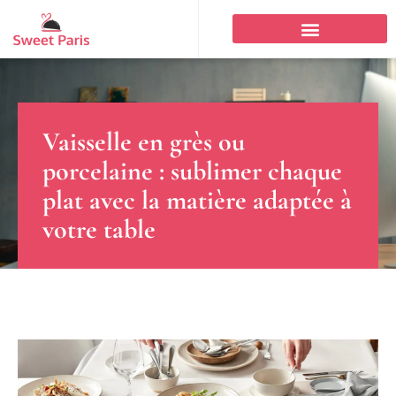
Vaisselle en grès ou
porcelaine : sublimer chaque
plat avec la matière adaptée à
votre table