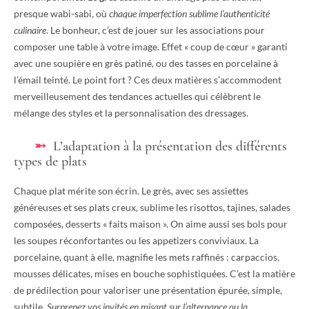
presque wabi-sabi, où
chaque imperfection sublime l’authenticité
culinaire
. Le bonheur, c’est de jouer sur les associations pour
composer une table à votre image. Effet « coup de cœur » garanti
avec une soupière en grès patiné, ou des tasses en porcelaine à
l’émail teinté. Le point fort ? Ces deux matières s’accommodent
merveilleusement des tendances actuelles qui célèbrent le
mélange des styles et la personnalisation des dressages.
L’adaptation à la présentation des différents
types de plats
Chaque plat mérite son écrin. Le grès, avec ses assiettes
généreuses et ses plats creux, sublime les risottos, tajines, salades
composées, desserts « faits maison ». On aime aussi ses bols pour
les soupes réconfortantes ou les appetizers conviviaux. La
porcelaine, quant à elle, magnifie les mets raffinés : carpaccios,
mousses délicates, mises en bouche sophistiquées. C’est la matière
de prédilection pour valoriser une présentation épurée, simple,
subtile.
Surprenez vos invités en misant sur l’alternance ou la