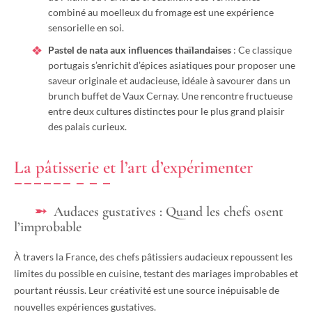
combiné au moelleux du fromage est une expérience
sensorielle en soi.
Pastel de nata aux influences thaïlandaises
: Ce classique
portugais s’enrichit d’épices asiatiques pour proposer une
saveur originale et audacieuse, idéale à savourer dans un
brunch buffet de Vaux Cernay. Une rencontre fructueuse
entre deux cultures distinctes pour le plus grand plaisir
des palais curieux.
La pâtisserie et l’art d’expérimenter
Audaces gustatives : Quand les chefs osent
l’improbable
À travers la France, des chefs pâtissiers audacieux repoussent les
limites du possible en cuisine, testant des mariages improbables et
pourtant réussis. Leur créativité est une source inépuisable de
nouvelles expériences gustatives.