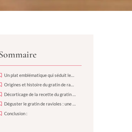
Sommaire
Un plat emblématique qui séduit les papilles
Origines et histoire du gratin de ravioles : quand tradition et gourmet se rencontrent
Décorticage de la recette du gratin de ravioles : un savoir-faire ancestral
Déguster le gratin de ravioles : une invitation au voyage dans le terroir français
Conclusion :