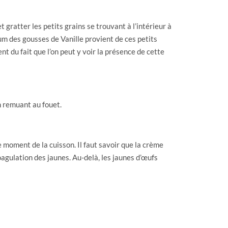
et gratter les petits grains se trouvant à l’intérieur à
rfum des gousses de Vanille provient de ces petits
nt du fait que l’on peut y voir la présence de cette
en remuant au fouet.
le moment de la cuisson. Il faut savoir que la crème
oagulation des jaunes. Au-delà, les jaunes d’œufs
ermomètre de pâtissier et de vérifier la température
t la seconde consiste à cuire à la nappe. Cela signifie