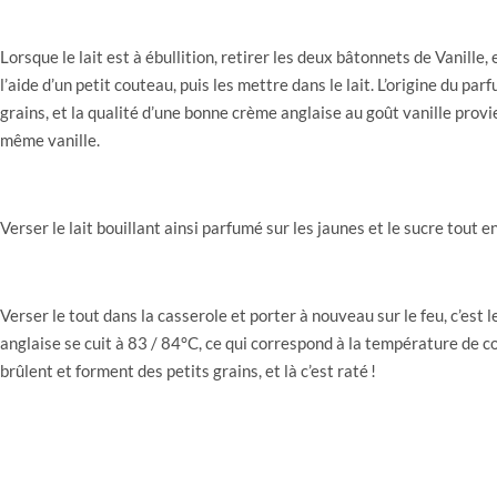
Lorsque le lait est à ébullition, retirer les deux bâtonnets de Vanille, 
l’aide d’un petit couteau, puis les mettre dans le lait. L’origine du pa
grains, et la qualité d’une bonne crème anglaise au goût vanille provie
même vanille.
Verser le lait bouillant ainsi parfumé sur les jaunes et le sucre tout 
Verser le tout dans la casserole et porter à nouveau sur le feu, c’est 
anglaise se cuit à 83 / 84°C, ce qui correspond à la température de c
brûlent et forment des petits grains, et là c’est raté !
Donc il existe deux possibilités, la première étant de posséder un th
constamment tout en remuant la crème à l’aide d’une spatule en bois, e