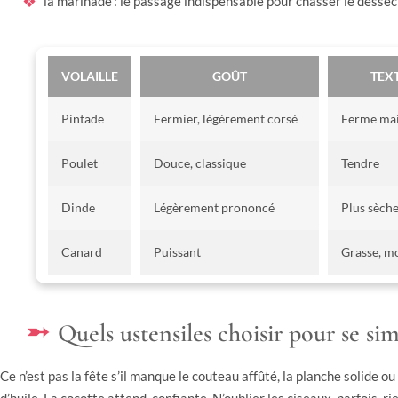
la marinade : le passage indispensable pour chasser le dessèc
VOLAILLE
GOÛT
TEX
Pintade
Fermier, légèrement corsé
Ferme mai
Poulet
Douce, classique
Tendre
Dinde
Légèrement prononcé
Plus sèch
Canard
Puissant
Grasse, m
Quels ustensiles choisir pour se simp
Ce n’est pas la fête s’il manque le couteau affûté, la planche solide o
d’huile. La cocotte attend, confiante. N’oublier les ciseaux, parfois, 