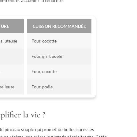
hement et accueillir la tendreté.
TURE
CUISSON RECOMMANDÉE
s juteuse
Four, cocotte
Four, grill, poêle
e
Four, cocotte
oelleuse
Four, poêle
lifier la vie ?
u le pinceau souple qui promet de belles caresses
rien ne résiste, pas même la pintade récalcitrante. Cette