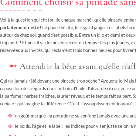
Comment choisir sa pintade sans
Voilà la question qui chatouille chaque marché : quelle pintade embar
parfaitement nette !
Le pouce hésite, le regard jauge. Les labels ferm
autour de chez soi, quand c’est possible. Entre un kilo et demi et deux 
trop petit ! Et puis il y a le musée secret du temps : les plus jeunes, 
réservées aux invités, qui réclament trois bonnes heures pour livrer 
Attendrir la bête avant qu’elle n’aff
Qui n’a jamais râlé devant une pintade trop sèche ? Avouons le. Mais il
repose loin des regards dans un bain d’huile d’olive, de citron, voire un
la parfume : herbes fraîches, laurier rêveur, et le temps fait sa part.
S
chaleur
: qui imagine la différence ? C’est l’assouplissement inavoué, 
un goût marqué : la pintade ne se confond jamais avec une autre
le poids, l’âge et le label : les indices pour viser juste selon la 