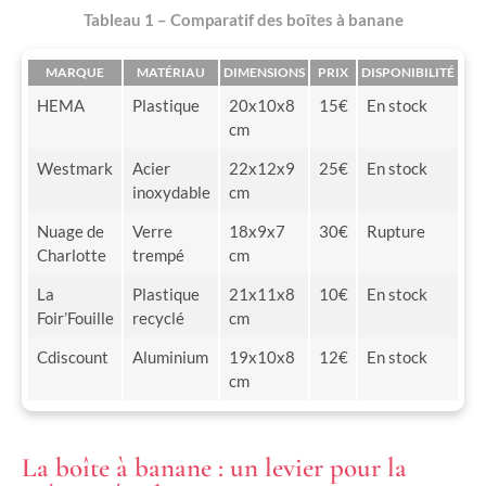
Tableau 1 – Comparatif des boîtes à banane
MARQUE
MATÉRIAU
DIMENSIONS
PRIX
DISPONIBILITÉ
HEMA
Plastique
20x10x8
15€
En stock
cm
Westmark
Acier
22x12x9
25€
En stock
inoxydable
cm
Nuage de
Verre
18x9x7
30€
Rupture
Charlotte
trempé
cm
La
Plastique
21x11x8
10€
En stock
Foir’Fouille
recyclé
cm
Cdiscount
Aluminium
19x10x8
12€
En stock
cm
La boîte à banane : un levier pour la